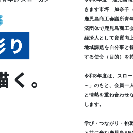
きます市坪 加奈子
鹿児島商工会議所青
済団体で鹿児島商工
経済人として資質向
彩り
地域課題を自分事と
する使命（目的）を
描く。
令和8年度は、スロー
～」のもと、会員一
と情熱を重ね合わせ
します。
学び・つながり・挑
と共に歩む鹿児島YE