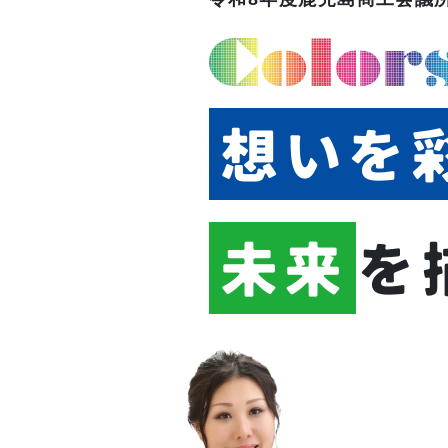
想いを
未来
を