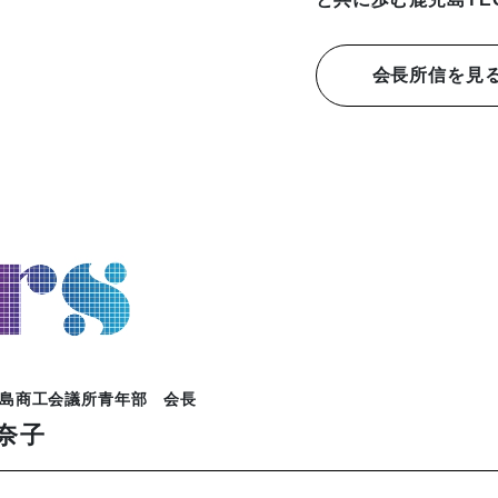
会長所信を見
児島商工会議所青年部 会長
奈子