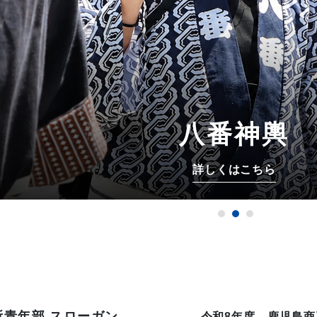
八番神輿
詳しくはこちら
所
青年部 スローガン
令和8年度 鹿児島