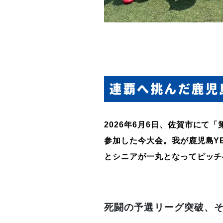
連覇へ挑んだ鹿児
2026
年
6
月
6
日、佐賀市にて「
参加した今大会。我が鹿児島
Y
とシニアが一丸となってピッチ
死闘の予選リーグ突破、