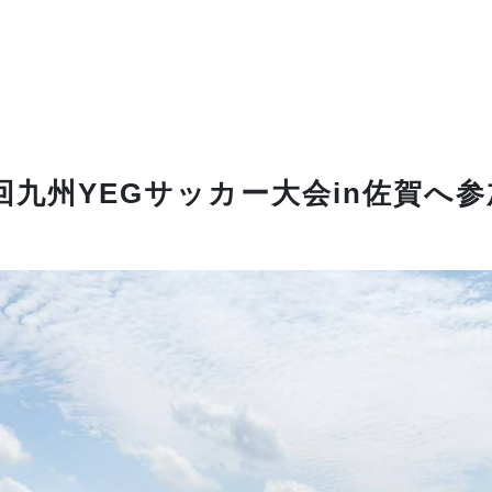
6回九州YEGサッカー大会in佐賀へ参