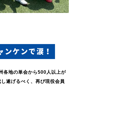
ャンケンで涙！
州各地の単会から
500
人以上が
成し遂げるべく、再び現役会員