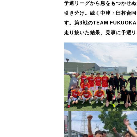
予選リーグから息をもつかせぬ
引き分け。続く
中津・臼杵合同
す。第
3
戦の
TEAM FUKUOK
走り抜いた結果、見事に予選リ