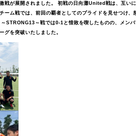
激戦が展開されました。 初戦の
日向灘
United
戦は、互い
チーム
戦では、前回の覇者としてのプライドを見せつけ、
A
～
STRONG13
～戦では
0-1
と惜敗を喫したものの、メンバ
ーグを突破いたしました。