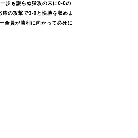
に一歩も譲らぬ猛攻の末に
0-0
の
怒涛の攻撃で
3-0
と快勝を収めま
ー全員が勝利に向かって必死に