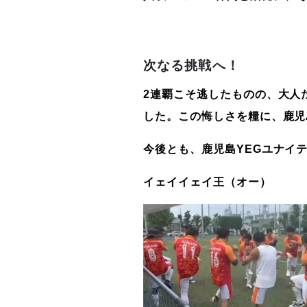
次なる挑戦へ！
2
連覇こそ逃したものの、大人
した。この悔しさを糧に、鹿児
今後とも、鹿児島
YEG
ユナイ
イェイイェイ王（オー）