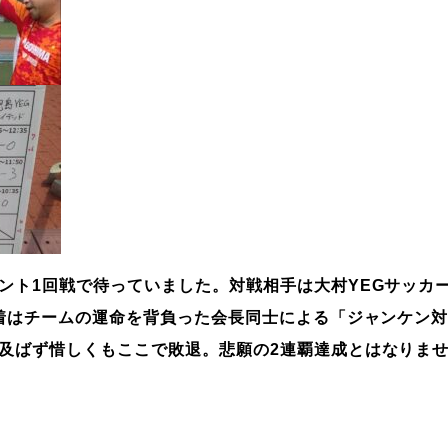
ント1回戦で待っていました。対戦相手は
大村YEGサッカ
決着はチームの運命を背負った会長同士による「ジャンケン
及ばず惜しくもここで敗退。悲願の2連覇達成とはなりま