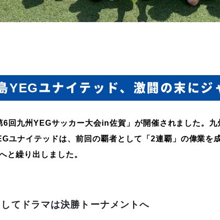
YEG
島
ユナイテッド、激闘の末にジ
第
6
回九州
YEG
サッカー大会
in
佐賀」が開催されました。九
EG
ユナイテッドは、前回の覇者として「
2
連覇」の偉業を
へと繰り出しました。
そしてドラマは決勝トーナメントへ