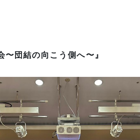
年会〜団結の向こう側へ〜』