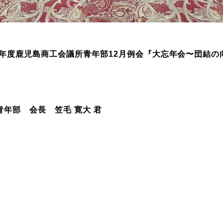
和6年度鹿児島商工会議所青年部12月例会『大忘年会〜団結
年部 会長 笠毛 寛大 君