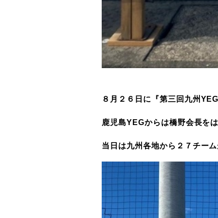
８月２６日に『第三回九州YE
鹿児島YEGからは橋野会長を
当日は九州各地から２７チーム